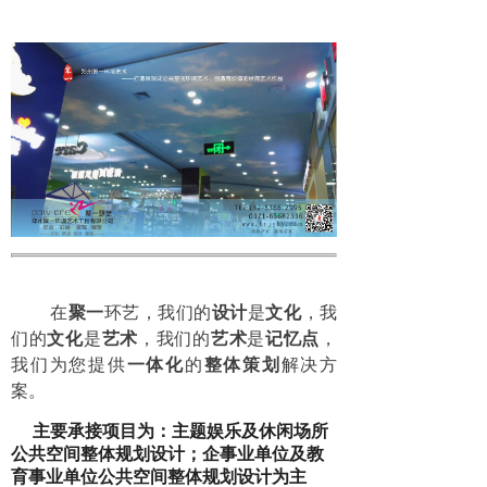
在
聚一
环艺，我们的
设计
是
文化
，我
们的
文化
是
艺术
，我们的
艺术
是
记忆点
，
我们为您提供
一体化
的
整体
策划
解决方
案。
主要承接项目为：主题娱乐及休闲场所
公共空间整体规划设计；企事业单位及教
育事业单位公共空间整体规划设计为主