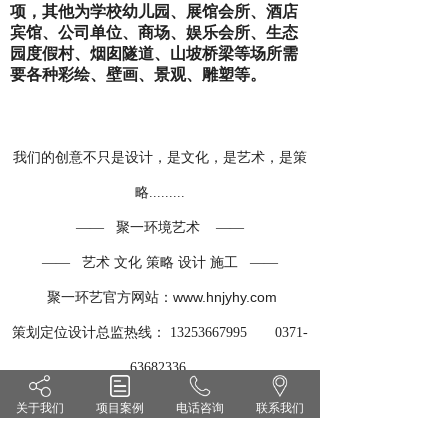
项，其他为学校幼儿园、展馆会所、酒店
宾馆、公司单位、商场、娱乐会所、生态
园度假村、烟囱隧道、山坡桥梁等场所需
要各种彩绘、壁画、景观、雕塑等。
我们的创意不只是设计，是文化，是艺术，是策
略.........
聚一环境艺术
——
——
—— 艺术 文化 策略 设计 施工 ——
官方网站：
w
ww.hnjyhy.com
聚一环艺
策划定位设计总监热线：
13253667995 0371-
63682336
地址：河南省郑州市高新区冬青街65号
关于我们
项目案例
电话咨询
联系我们