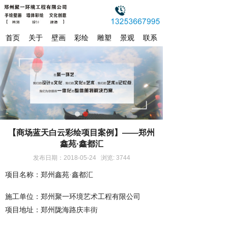
首页
关于
壁画
彩绘
雕塑
景观
联系
【商场蓝天白云彩绘项目案例】——郑州
鑫苑·鑫都汇
发布日期：2018-05-24 浏览: 3744
项目名称：郑州鑫苑·鑫都汇
施工单位：郑州聚一环境艺术工程有限公司
项目地址：郑州
陇海路庆丰街