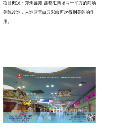
项目概况：郑州
鑫苑·鑫都汇商场两千平方的商场
美陈改造，人造蓝天白云彩绘再次得到美陈的作
用。
0
1