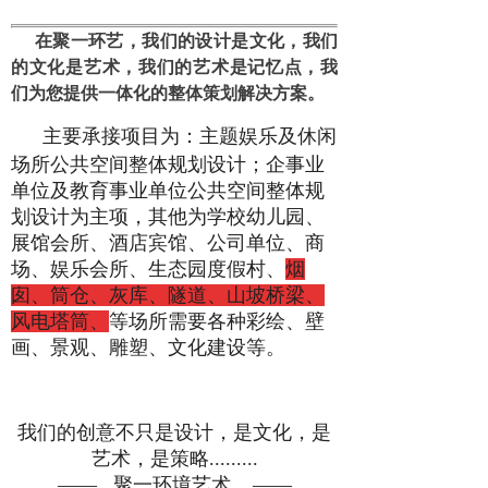
在
聚一
环艺，我们的
设计
是
文化
，我们
的
文化
是
艺术
，我们的
艺术
是
记忆点
，我
们为您提供
一体化
的
整体
策划
解决方案。
主要承接项目为：主题娱乐及休闲
场所公共空间整体规划设计；企事业
单位及教育事业单位公共空间整体规
划设计为主项，其他为学校幼儿园、
展馆会所、酒店宾馆、公司单位、商
场、娱乐会所、生态园度假村、
烟
囱、筒仓、灰库、隧道、山坡桥梁、
风电塔筒、
等场所需要各种彩绘、壁
画、景观、雕塑、文化建设等。
我们的创意不只是设计，是文化，是
艺术，是策略.........
—— 聚一环境艺术 ——